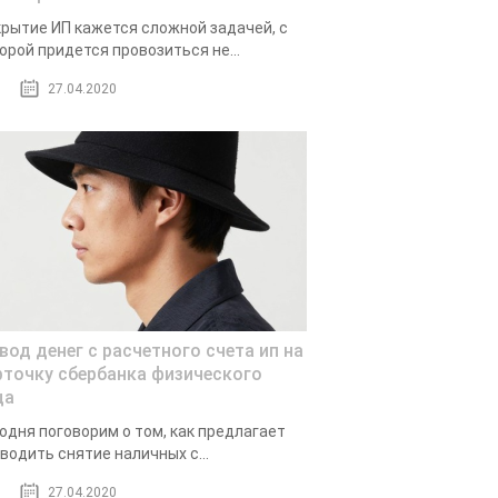
рытие ИП кажется сложной задачей, с
орой придется провозиться не...
27.04.2020
вод денег с расчетного счета ип на
рточку сбербанка физического
ца
одня поговорим о том, как предлагает
водить снятие наличных с...
27.04.2020