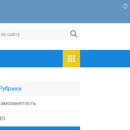
Для любых предложений по сайту:
magaspravo@cp9.ru
Рубрики
Самозанятость
ИП