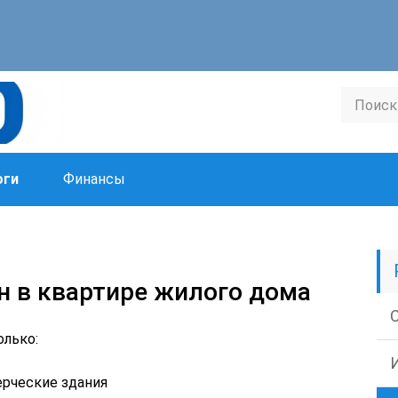
оги
Финансы
н в квартире жилого дома
олько:
рческие здания