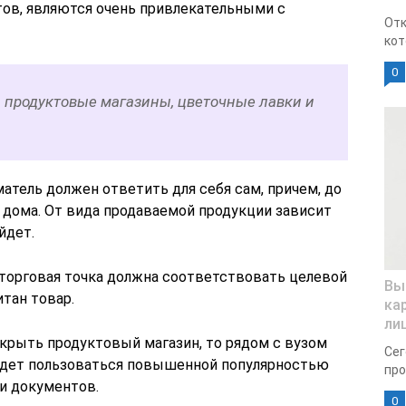
тов, являются очень привлекательными с
Отк
кот
0
ь продуктовые магазины, цветочные лавки и
атель должен ответить для себя сам, причем, до
о дома. От вида продаваемой продукции зависит
йдет.
 торговая точка должна соответствовать целевой
Вы
итан товар.
ка
ли
ткрыть продуктовый магазин, то рядом с вузом
Сег
удет пользоваться повышенной популярностью
про
ти документов.
0