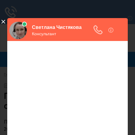
Для любых предложений по сайту:
magaspravo@cp9.ru
Главная
Самозанятость
26.07.2022
Перевозка детей транспортом
организации
Постановление Правительства РФ от 23 сентября
2020 г. № 1527 Об утверждении Правил