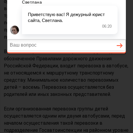
организованной перевозки группы детей автобусами
вступают в силу с 1 января. Они определяют
требования, предъявляемые при организации и
перевозке группы детей автобусами в городском,
пригородном и междугороднем сообщении. Данные
правила будут действовать до 1 января 2027 года.
В понятие «организованная перевозка группы детей»,
обозначенное Правилами дорожного движения
Российской Федерации, входит перевозка в автобусе,
не относящемся к маршрутному транспортному
средству. Минимальное количество перевозимых
детей – восемь. Перевозка осуществляется без
родителей или иных законных представителей.
Если организованная перевозка группы детей
осуществляется одним или двумя автобусами, перед
началом осуществления такой перевозки в
подразделение Госавтоинспекции на районном уровне