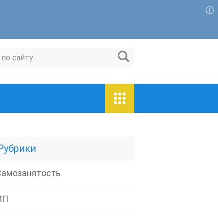
Для любых предложений по сайту:
magaspravo@cp9.ru
Рубрики
Самозанятость
ИП