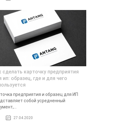
к сделать карточку предприятия
 ип: образец, где и для чего
пользуется
точка предприятия и образец для ИП
дставляет собой усредненный
умент,...
27.04.2020