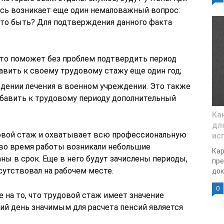
есь возникает еще один немаловажный вопрос:
есто быть? Для подтверждения данного факта
то поможет без проблем подтвердить период
авить к своему трудовому стажу еще один год;
дении лечения в военном учреждении. Это также
бавить к трудовому периоду дополнительный
Ка
для
довой стаж и охватывает всю профессиональную
ис
 во время работы возникали небольшие
Кар
ны в срок. Еще в него будут зачислены периоды,
пре
сутствовал на рабочем месте.
док
0
 на то, что трудовой стаж имеет значение
шний день значимым для расчета пенсий является