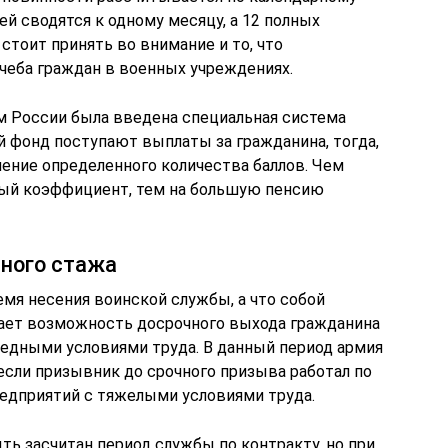
ей сводятся к одному месяцу, а 12 полных
 стоит принять во внимание и то, что
учеба граждан в военных учреждениях.
ом России была введена специальная система
й фонд поступают выплаты за гражданина, тогда,
ление определенного количества баллов. Чем
ный коэффициент, тем на большую пенсию
ного стажа
мя несения воинской службы, а что собой
дает возможность досрочного выхода гражданина
редными условиями труда. В данный период армия
если призывник до срочного призыва работал по
редприятий с тяжелыми условиями труда.
ь засчитан период службы по контракту, но при