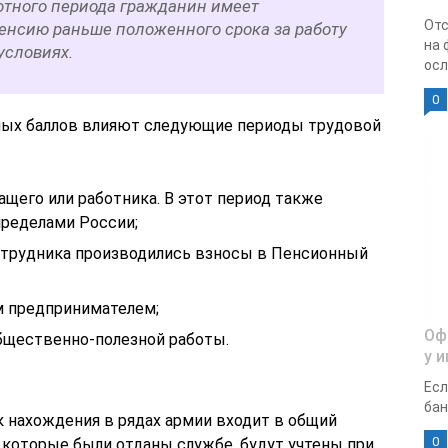
готного периода гражданин имеет
Отс
енсию раньше положенного срока за работу
на 
условиях.
осл
0
ных баллов влияют следующие периоды трудовой
щего или работника. В этот период также
пределами России;
сотрудника производились взносы в Пенсионный
 предпринимателем;
Оф
бщественно-полезной работы.
у 
Есл
бан
к нахождения в рядах армии входит в общий
0
 которые были отданы службе, будут учтены при