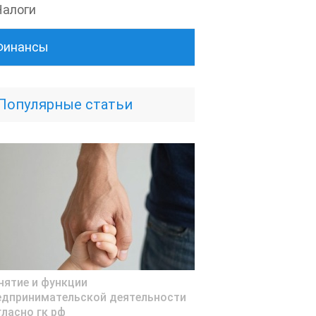
Налоги
Финансы
Популярные статьи
нятие и функции
едпринимательской деятельности
гласно гк рф