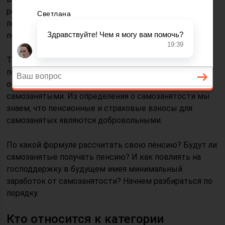
реформа, которая увеличивает скорость индексации
пенсии. Уже есть положительные изменения, доход
пенсионеров вырос на 1000 рублей.
Также совсем недавно вышел закон регулирующий
пенсионную государственную поддержку на общих
основаниях для граждан, которые являются
самозанятыми. Из определения о самозанятости мы
знаем, что пенсионные и страховые взносы для
самозанятых являются добровольными.
По какой формуле рассчитать свою пенсию? Будут ли
самозанятые получать пенсию? И как повлиять на
господдержку в будущем имея минимальный
заработок от самозанятости? Начнем разбираться по
порядку.
Кто относится к категории