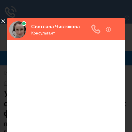
Для любых предложений по сайту:
magaspravo@cp9.ru
Главная
Финансы
28.04.2020
Увеличение стажа у
самозанятого гражданина: как
формируется пенсия
Правительство издает все новые указы, а население
все новые вопросы. В 2019 году началась пенсионная