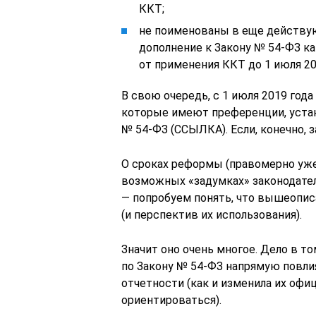
ККТ;
не поименованы в еще действу
дополнение к Закону № 54-ФЗ к
от применения ККТ до 1 июля 20
В свою очередь, с 1 июля 2019 год
которые имеют преференции, уста
№ 54-ФЗ (ССЫЛКА). Если, конечно, з
О сроках реформы (правомерно уже
возможных «задумках» законодател
— попробуем понять, что вышеопис
(и перспектив их использования).
Значит оно очень многое. Дело в т
по Закону № 54-ФЗ напрямую повлия
отчетности (как и изменила их офи
ориентироваться).