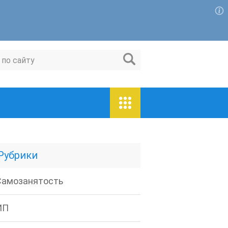
Для любых предложений по сайту:
magaspravo@cp9.ru
Рубрики
Самозанятость
ИП