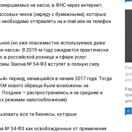
совершаемых на кассе, в ФНС через интернет;
ссовых чеков (наряду с бумажными), которые
 необходимо отправлять на e-mail или на телефон
ьное (но уже повсеместно используемое даже
йн-касса». В 2019-м году ожидается практически
 в российской рознице и сфере услуг.
рмы Закона № 54-ФЗ вступят в полную силу.
Ка
для
й» период, начавшийся в начале 2017 года. Тогда
ис
КМ нового образца были возложены на
Кар
 Позднее — распространились и на средние и
пре
ых режимах налогообложения).
док
0
ьзовать все те бизнесы, которые:
она № 54-ФЗ как освобожденные от применения