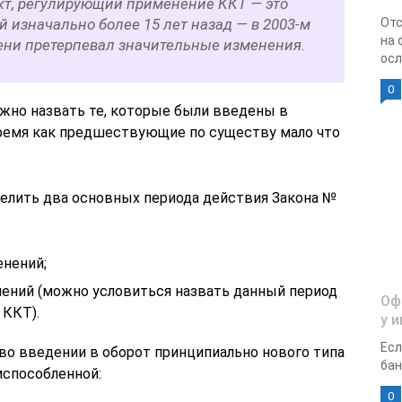
т, регулирующий применение ККТ — это
 изначально более 15 лет назад — в 2003-м
Отс
на 
мени претерпевал значительные изменения.
осл
0
жно назвать те, которые были введены в
 время как предшествующие по существу мало что
елить два основных периода действия Закона №
енений;
нений (можно условиться назвать данный период
Оф
 ККТ).
у 
Есл
о введении в оборот принципиально нового типа
бан
испособленной:
0