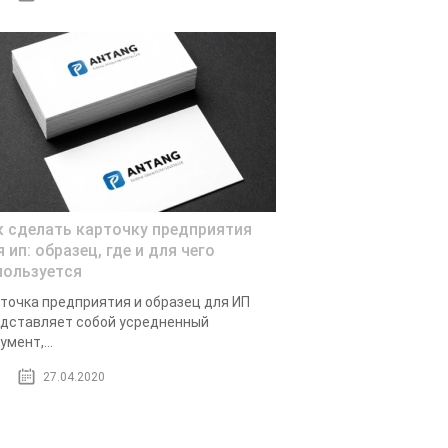
к сделать карточку предприятия
 ип: образец, где и для чего
пользуется
точка предприятия и образец для ИП
дставляет собой усредненный
умент,...
27.04.2020