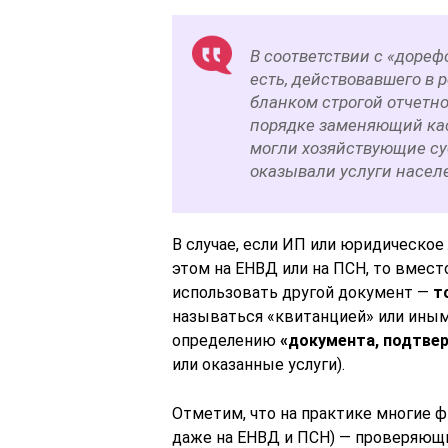
В соответствии с «доре
есть, действовавшего в р
бланком строгой отчетно
порядке заменяющий кас
могли хозяйствующие су
оказывали услуги насел
В случае, если ИП или юридическое 
этом на ЕНВД или на ПСН, то вместо
использовать другой документ —
т
называться «квитанцией» или иным
определению
«документа, подтве
или оказанные услуги).
Отметим, что на практике многие ф
даже на ЕНВД и ПСН) — проверяющи