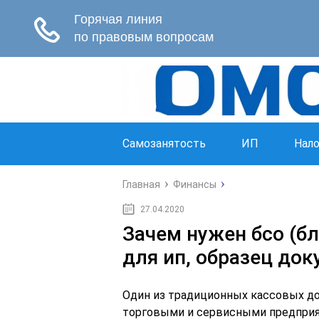
Самозанятость
ИП
Нало
Главная
Финансы
27.04.2020
Зачем нужен бсо (бл
для ип, образец до
Один из традиционных кассовых д
торговыми и сервисными предприят