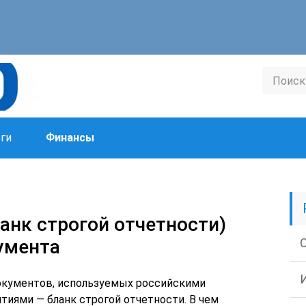
ги
Финансы
анк строгой отчетности)
кумента
окументов, используемых российскими
иями — бланк строгой отчетности. В чем