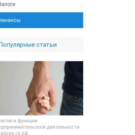
Налоги
Финансы
Популярные статьи
нятие и функции
едпринимательской деятельности
гласно гк рф