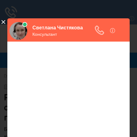
Для любых предложений по сайту:
magaspravo@cp9.ru
Главная
Финансы
28.04.2020
Регистрация ип в налоговой
службе: как встать на учет
предпринимателю
Будущих предпринимателей волнует большое
количество вопросов: какие документы нужно