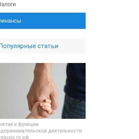
Налоги
Финансы
Популярные статьи
нятие и функции
едпринимательской деятельности
гласно гк рф