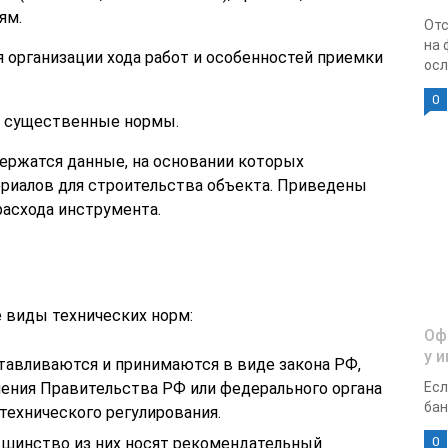
ям.
Отс
на 
я организации хода работ и особенностей приемки
осл
0
 существенные нормы.
ержатся данные, на основании которых
ериалов для строительства объекта. Приведены
расхода инструмента.
 виды технических норм:
Оф
у 
тавливаются и принимаются в виде закона РФ,
ления Правительства РФ или федерального органа
Есл
бан
технического регулирования.
ьшинство из них носят рекомендательный
0