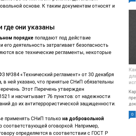
ровольной основе. К таким документам относят и
 где они указаны
льном порядке
попадают под действие
ли его деятельность затрагивает безопасность
няются все технические регламенты, некоторые
Ка
6 ФЗ №384 «Технический регламент» от 30 декабря
для
а, в ней указано, что принятые СНиП обязательны
ис
 Перечень. Этот Перечень утвержден
Кар
521 и насчитывает 76 пунктов: от надежности
пре
аний до их антитеррористической защищенности.
док
0
ве применять СНиП только
на
добровольной
но соответствующей оговоркой. Например,
говору определяется в соответствии с ГОСТ Р