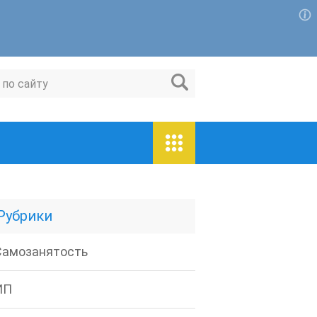
Для любых предложений по сайту:
magaspravo@cp9.ru
Рубрики
Самозанятость
ИП