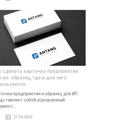
к сделать карточку предприятия
 ип: образец, где и для чего
пользуется
точка предприятия и образец для ИП
дставляет собой усредненный
умент,...
27.04.2020