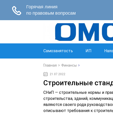
Самозанятость
ИП
Нало
Главная
Финансы
21.07.2022
Строительные стан
СНиП — строительные нормы и прав
строительства, зданий, коммуникац
являются своего рода руководство
описывают требования к строитель